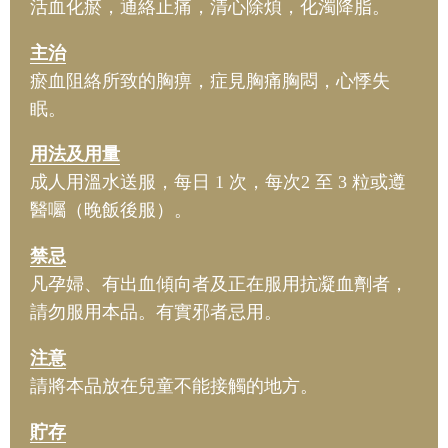
活血化瘀，通絡止痛，清心除煩，化濁降脂。
主治
瘀血阻絡所致的胸痹，症見胸痛胸悶，心悸失
眠。
用法及用量
成人用溫水送服，每日 1 次，每次2 至 3 粒或遵
醫囑（晚飯後服）。
禁忌
凡孕婦、有出血傾向者及正在服用抗凝血劑者，
請勿服用本品。有實邪者忌用。
注意
請將本品放在兒童不能接觸的地方。
貯存