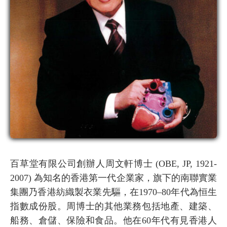
百草堂有限公司創辦人周文軒博士 (OBE, JP, 1921-
2007) 為知名的香港第一代企業家，旗下的南聯實業
集團乃香港紡織製衣業先驅，在1970–80年代為恒生
指數成份股。周博士的其他業務包括地產、建築、
船務、倉儲、保險和食品。他在60年代有見香港人