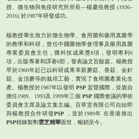
授、微生物與免疫研究所所長—楊慶堯教授 (1936–
2016) 於1987年研發成功。
楊教授畢生致力於微生物學、食用菌和藥用真菌學
的教學和科研，曾任中國菌物學會理事及藥用真菌
專業委員會主任，獲科技成果獎8項，發明專利6
項，出版專著和譯著6部，發表論文百餘篇。楊教授
早於1960年起已以科研成果革新蘑菇、香菇、金針
菇、金頂蘑等的栽培工藝，實現了食用菌產業化生
產。楊教授於1987年以發明
PSP
蜚聲國際，並親自
擔任1989、1993及 1999年三個
PSP
國際會議的學術
委員會主席及論文集主編。百草堂有限公司自始即
與楊教授合作研發
PSP
，並於1989年 在香港推出
PSP
精錬製劑
雲芝精華
面世，暢銷至今。